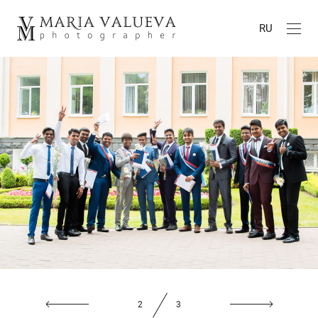
RU
2
3