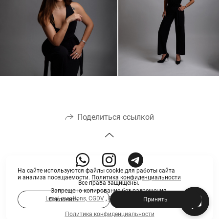
Поделиться ссылкой
На сайте используются файлы cookie для работы сайта
и анализа посещаемости.
Политика конфиденциальности
Все права защищены.
Запрещено копирование без разрешения.
Legal mentions, CGDV
,
RGPD
©MARIA VALUEVA
Отклонить
Принять
Политика конфиденциальности