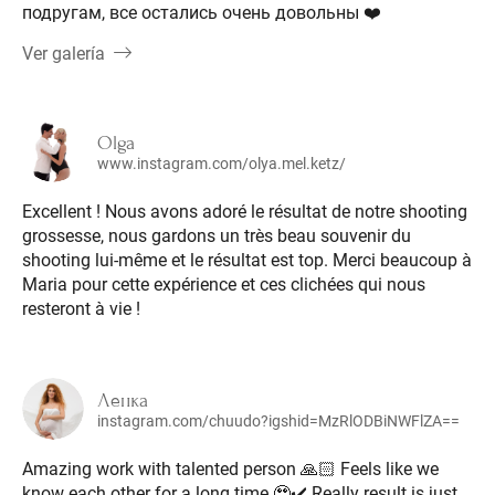
подругам, все остались очень довольны ❤️
Ver galería
Olga
www.instagram.com/olya.mel.ketz/
Excellent ! Nous avons adoré le résultat de notre shooting
grossesse, nous gardons un très beau souvenir du
shooting lui-même et le résultat est top. Merci beaucoup à
Maria pour cette expérience et ces clichées qui nous
resteront à vie !
Ленка
instagram.com/chuudo?igshid=MzRlODBiNWFlZA==
Amazing work with talented person 🙏🏻 Feels like we
know each other for a long time 🥹✔️ Really result is just