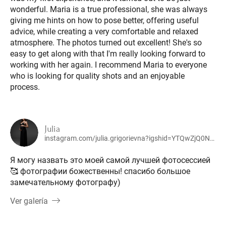
wonderful. Maria is a true professional, she was always
giving me hints on how to pose better, offering useful
advice, while creating a very comfortable and relaxed
atmosphere. The photos turned out excellent! She's so
easy to get along with that I'm really looking forward to
working with her again. I recommend Maria to everyone
who is looking for quality shots and an enjoyable
process.
Julia
instagram.com/julia.grigorievna?igshid=YTQwZjQ0NmI0OA==
Я могу назвать это моей самой лучшей фотосессией
🥰 фотографии божественны! спасибо большое
замечательному фотографу)
Ver galería