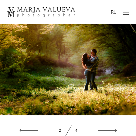
RU
2
4